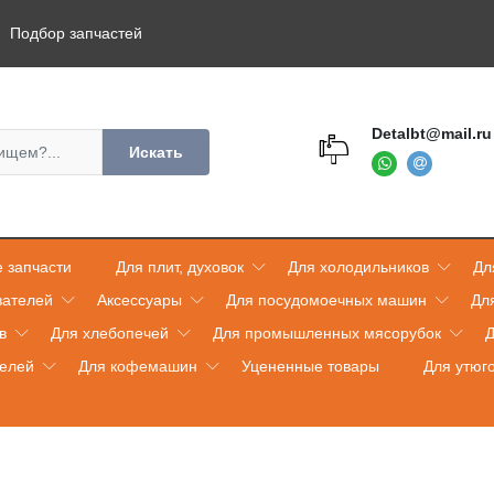
Подбор запчастей
Detalbt@mail.ru
Искать
 запчасти
Для плит, духовок
Для холодильников
Дл
вателей
Аксессуары
Для посудомоечных машин
Дл
в
Для хлебопечей
Для промышленных мясорубок
Д
телей
Для кофемашин
Уцененные товары
Для утюг