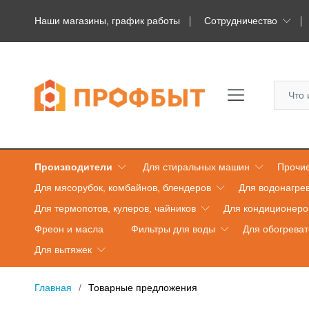
Наши магазины, график работы
Сотрудничество
Производители
Для стиральных машин
Прочие
Для мясорубок, комбайнов, блендеров
Для водонагре
Для термопотов, кулеров, чайников
Для кондиционеро
Фреон и масла
Фильтры для воды
Для обогрева
Для вытяжек
Главная
Товарные предложения