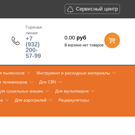
Сервисный центр
Горячая
линия
0.00
руб
+7
(932)
В корзине нет товаров
200-
57-99
я пылесосов
Инструмент и расходные материалы
я телевизоров
Для СВЧ
ля сушильных машин
Для мультиварок
ов
Для аэрогрилей
Рециркуляторы