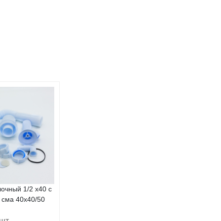
очный 1/2 x40 с
 сма 40x40/50
 шт