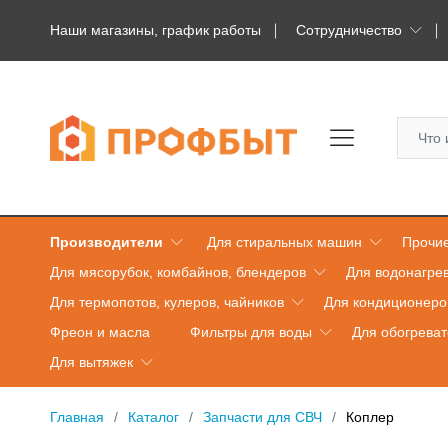
Наши магазины, график работы
Сотрудничество
Производители
Для стиральных машин
Прочие
Для мясорубок, комбайнов, блендеров
Для водонагре
Для термопотов, кулеров, чайников
Для кондиционеро
Фреон и масла
Фильтры для воды
Для обогрева
Для вытяжек
Главная
Каталог
Запчасти для СВЧ
Коплер