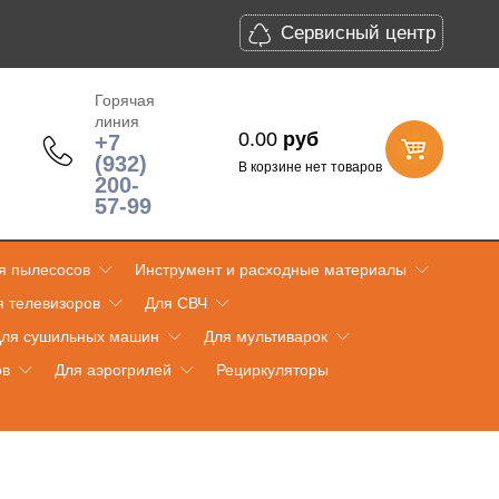
Сервисный центр
Горячая
линия
0.00
руб
+7
(932)
В корзине нет товаров
200-
57-99
я пылесосов
Инструмент и расходные материалы
я телевизоров
Для СВЧ
ля сушильных машин
Для мультиварок
ов
Для аэрогрилей
Рециркуляторы