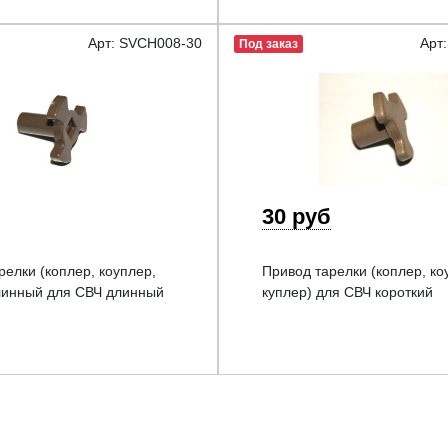
Арт: SVCH008-30
Арт
Под заказ
30 руб
релки (коплер, коуплер,
Привод тарелки (коплер, ко
линный для СВЧ длинный
куплер) для СВЧ короткий