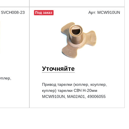
: SVCH008-23
Арт: MCW910UN
Под заказ
Уточняйте
уплер,
Привод тарелки (коплер, коуплер,
куплер) тарелки СВЧ H-20мм
MCW910UN, MA02A01, 49006055