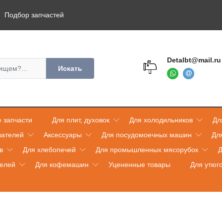
Подбор запчастей
Detalbt@mail.ru
Искать
 запчасти
Для плит, духовок
Для холодильников
Дл
вателей
Аксессуары
Для посудомоечных машин
Дл
в
Для хлебопечей
Для промышленных мясорубок
Д
телей
Для кофемашин
Уцененные товары
Для утюг