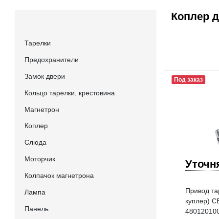
Коплер 
Тарелки
Предохранители
Замок двери
Под заказ
Кольцо тарелки, крестовина
Магнетрон
Коплер
Слюда
Моторчик
Уточн
Колпачок магнетрона
Привод та
Лампа
куплер) СВ
Панель
48012010