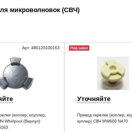
для микроволновок (СВЧ)
Арт: 480120100163
Под заказ
яйте
Уточняйте
релки (коплер, коуплер,
Привод тарелки (коплер, ко
Ч Whirlpool (Вирпул)
куплер) СВЧ MW600 N470
0163