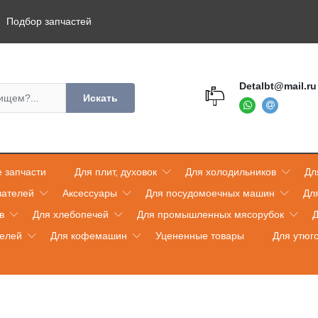
Подбор запчастей
Detalbt@mail.ru
Искать
 запчасти
Для плит, духовок
Для холодильников
Дл
вателей
Аксессуары
Для посудомоечных машин
Дл
в
Для хлебопечей
Для промышленных мясорубок
Д
телей
Для кофемашин
Уцененные товары
Для утюг
и