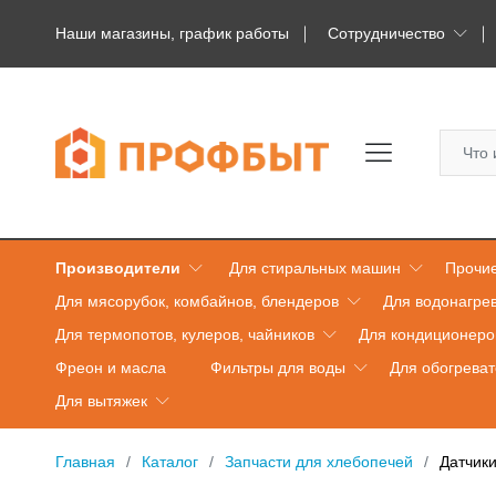
Наши магазины, график работы
Сотрудничество
Производители
Для стиральных машин
Прочие
Для мясорубок, комбайнов, блендеров
Для водонагре
Для термопотов, кулеров, чайников
Для кондиционеро
Фреон и масла
Фильтры для воды
Для обогрева
Для вытяжек
Главная
Каталог
Запчасти для хлебопечей
Датчик