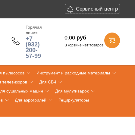
Сервисный центр
Горячая
линия
0.00
руб
+7
(932)
В корзине нет товаров
200-
57-99
я пылесосов
Инструмент и расходные материалы
я телевизоров
Для СВЧ
ля сушильных машин
Для мультиварок
ов
Для аэрогрилей
Рециркуляторы