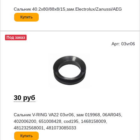
Сальник 40.2x80/88x8/15,зам.Electrolux/Zanussi/AEG
Купить
Под заказ
Арт: 03vr06
30 руб
Сальник V-RING VA22 03vr06, зам 019968, 06AR045,
402006200, 651008428, cod195, 1468158009,
481232568001, 481073085033
Купить