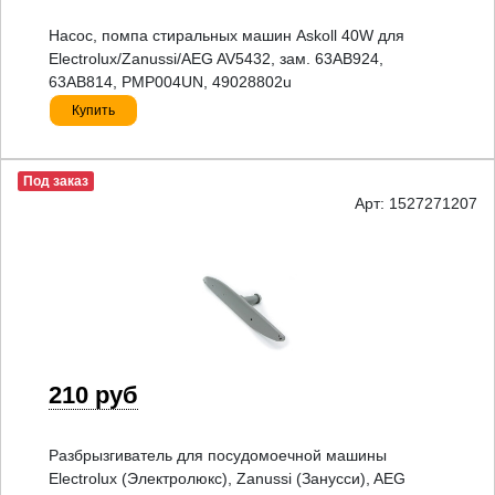
Насос, помпа стиральных машин Askoll 40W для
Electrolux/Zanussi/AEG AV5432, зам. 63AB924,
63AB814, PMP004UN, 49028802u
Купить
Под заказ
Арт: 1527271207
210 руб
Разбрызгиватель для посудомоечной машины
Electrolux (Электролюкс), Zanussi (Занусси), AEG