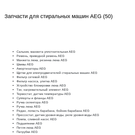
Запчасти для стиральных машин AEG (50)
Сальник, манжета уплотнительная AEG
Ремень, приводной ремень AEG
Манжета люка, резинка люка AEG
Шкивы AEG
Амортизаторы AEG
Щетки для электродвигателей стиральных машин AEG
Фильтр сетевой AEG
Фильтр насоса, улитка AEG
Устройство блокировки люка AEG
Тэн, нагревательный элемент AEG
Термостат, датчик температуры AEG
Суппорты и фланцы AEG
Ручка селектора AEG
Ручка люка AEG
Редан, лопасть барабана, бойник барабана AEG
Прессостат, датчик уровня воды, реле уровня воды AEG
Помпа, сливной насос AEG
Подшипники AEG
Петля люка AEG
Патрубки AEG