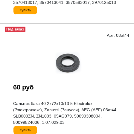
3570413017, 3570413041, 3570583017, 3970125013
Купить
Под заказ
Арт: 03at44
60 руб
Сальник бака 40.2x72x10/13.5 Electrolux
(Электролюкс), Zanussi (Занусси), AEG (АЕГ) 03at44,
SLB009ZN, ZN1003, 05AG079, 50099308004,
50099524006, 1.07.029.03
Купить