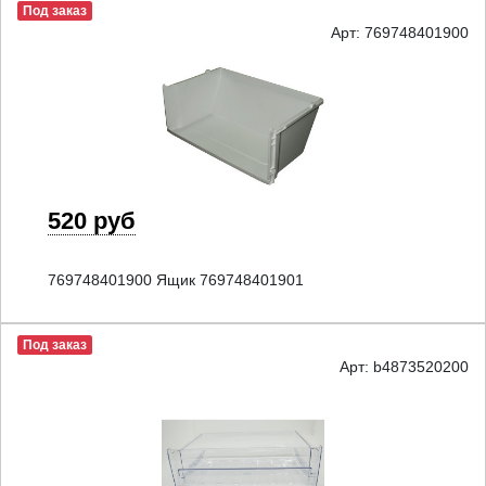
Под заказ
Арт: 769748401900
520 руб
769748401900 Ящик 769748401901
Под заказ
Арт: b4873520200