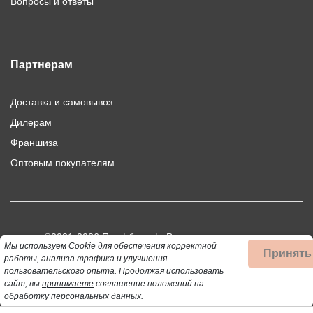
Вопросы и ответы
Партнерам
Доставка и самовывоз
Дилерам
Франшиза
Оптовым покупателям
©2021-2026 Профбыт.рф. Все права защищены.
Мы используем Cookie для обеспечения корректной
Принять
Использование материалов сайта допускается только при
работы, анализа трафика и улучшения
пользовательского опыта.
Продолжая использовать
публикации активной ссылки на цитируемый материал.
сайт, вы
принимаете
соглашение положений на
обработку персональных данных.
Данный сайт не является публичной офертой, определяемой