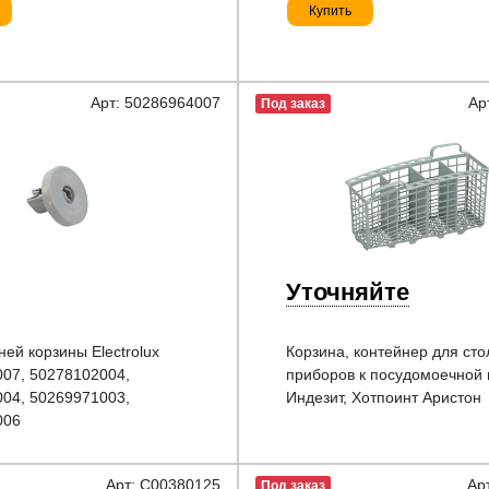
Купить
Арт: 50286964007
Ар
Под заказ
Уточняйте
ней корзины Electrolux
Корзина, контейнер для ст
07, 50278102004,
приборов к посудомоечной
04, 50269971003,
Индезит, Хотпоинт Аристон
006
Арт: C00380125
Ар
Под заказ