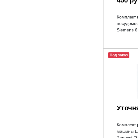
450 р
Комплект 
посудомо
Siemens 6
Под заказ
Уточн
Комплект 
машины El
Zanussi (З