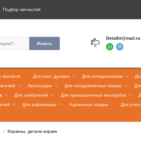
Подбор запчастей
Detalbt@mail.ru
Искать
 запчасти
Для плит, духовок
Для холодильников
Дл
вателей
Аксессуары
Для посудомоечных машин
Дл
в
Для хлебопечей
Для промышленных мясорубок
Д
телей
Для кофемашин
Уцененные товары
Для утюг
Корзины, детали корзин