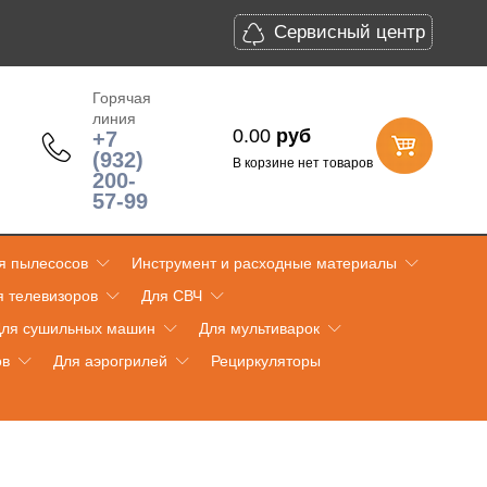
Сервисный центр
Горячая
линия
0.00
руб
+7
(932)
В корзине нет товаров
200-
57-99
я пылесосов
Инструмент и расходные материалы
я телевизоров
Для СВЧ
ля сушильных машин
Для мультиварок
ов
Для аэрогрилей
Рециркуляторы