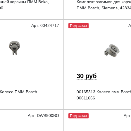
жней корзины ПММ Beko,
Комплект зажимов для кор
00
ПММ Bosch, Siemens, 4283
Арт: 00424717
А
Под заказ
30 руб
 Колесо ПММ Bosch
00165313 Колесо пмм Bosc
00611666
Арт: DWB900BO
Арт
Под заказ