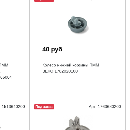
40 руб
 ПММ
Колесо нижней корзины ПММ
.
BEKO,1782020100
965004
,
: 1513640200
Арт: 1763680200
Под заказ