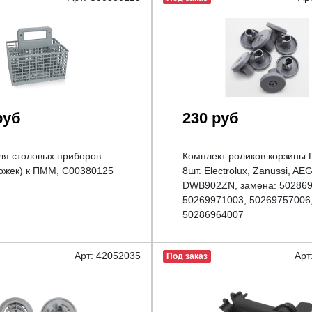
руб
230 руб
ля столовых приборов
Комплект роликов корзины
ложек) к ПММ, C00380125
8шт. Electrolux, Zanussi, AEG
DWB902ZN, замена: 50286
50269971003, 50269757006
50286964007
Арт: 42052035
Арт
Под заказ