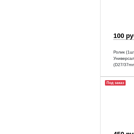
100 р
Ролик (1ш
Универсал
(D27/37m
Под заказ