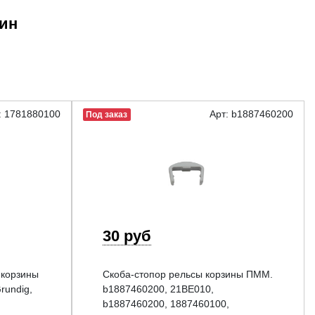
шин
: 1781880100
Арт: b1887460200
Под заказ
30 руб
 корзины
Скоба-стопор рельсы корзины ПММ.
rundig,
b1887460200, 21BE010,
b1887460200, 1887460100,