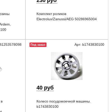
230 руб
рзины
Комплект роликов
Electrolux/Zanussi/AEG 50286965004
 Ardem,
0100
481253578098
Арт: b1743830100
Под заказ
40 руб
 в
Колесо посудомоечной машины.
й
b1743830100
t,