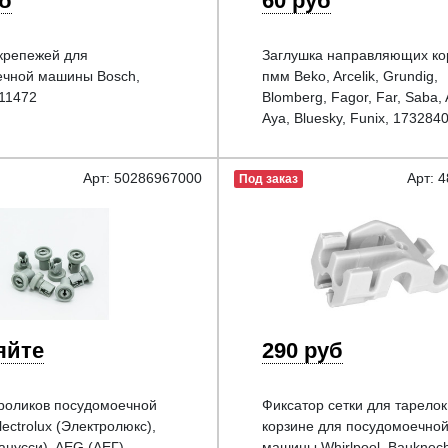
уб
60 руб
крепежей для
Заглушка направляющих ко
ечной машины Bosch,
пмм Beko, Arcelik, Grundig,
11472
Blomberg, Fagor, Far, Saba,
Aya, Bluesky, Funix, 173284
Арт: 50286967000
Арт: 
Под заказ
яйте
290 руб
роликов посудомоечной
Фиксатор сетки для тарелок
ectrolux (Электролюкс),
корзине для посудомоечно
анусси), AEG (АЕГ)
машины Whirlpool, Bauknech