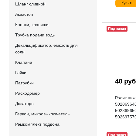
Купить
Шланг сливной
Аквастоп
Кнопки, клавиши
Под заказ
Трубка подачи воды
Декальцификатор, емкость для
соли
Клапана
Гайки
40 руб
Патрубки
Расходомер
Ролик ниж
Дозаторы
502869640
502869650
Геркон, микровыключатель
50269757
Ремкомплект поддона
Под заказ