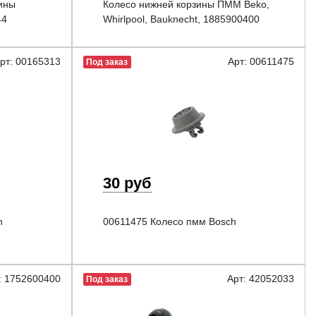
зины
Колесо нижней корзины ПММ Beko,
44
Whirlpool, Bauknecht, 1885900400
рт: 00165313
Арт: 00611475
Под заказ
30 руб
h
00611475 Колесо пмм Bosch
: 1752600400
Арт: 42052033
Под заказ