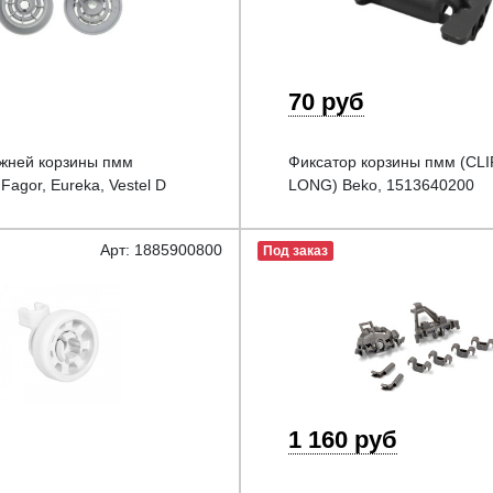
70 руб
жней корзины пмм
Фиксатор корзины пмм (CL
, Fagor, Eureka, Vestel D
LONG) Beko, 1513640200
Арт: 1885900800
Под заказ
1 160 руб