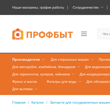
Наши магазины, график работы
Сотрудничество
Производители
Для стиральных машин
Прочие
Для мясорубок, комбайнов, блендеров
Для водонагре
Для термопотов, кулеров, чайников
Для кондиционеро
Фреон и масла
Фильтры для воды
Для обогрева
Для вытяжек
Главная
Каталог
Запчасти для посудомоечных машин