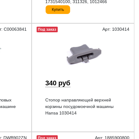
1731540100, 311326, 1012466
Купить
т: C00063841
Арт: 1030414
Под заказ
340 руб
оловых
Стопор направляющей верхней
 машине
корзины посудомоечной машины
Hansa 1030414
т: DWB902ZN
Арт: 1885900800
Под заказ