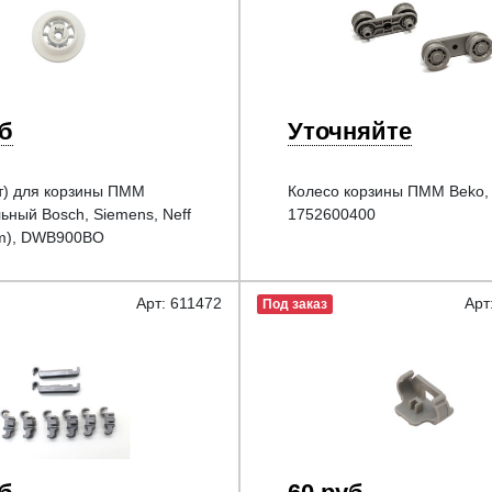
уб
Уточняйте
т) для корзины ПММ
Колесо корзины ПММ Beko,
ьный Bosch, Siemens, Neff
1752600400
m), DWB900BO
Арт: 611472
Арт
Под заказ