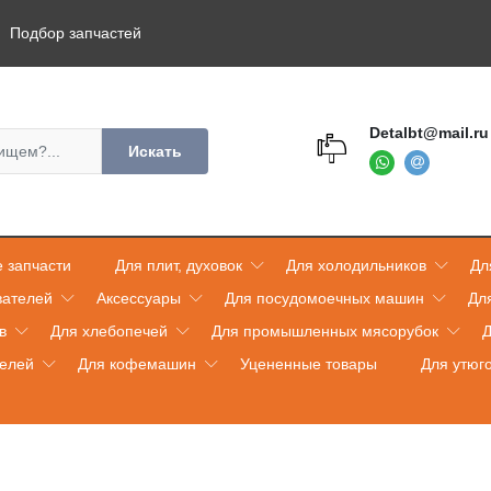
Подбор запчастей
Detalbt@mail.ru
Искать
 запчасти
Для плит, духовок
Для холодильников
Дл
вателей
Аксессуары
Для посудомоечных машин
Дл
в
Для хлебопечей
Для промышленных мясорубок
Д
телей
Для кофемашин
Уцененные товары
Для утюг