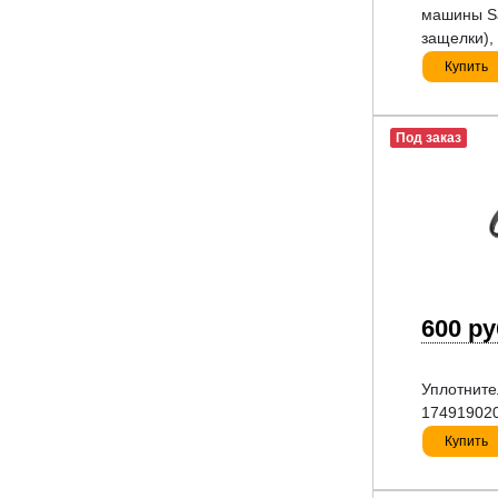
машины S
защелки)
Купить
Под заказ
600 р
Уплотните
17491902
Купить