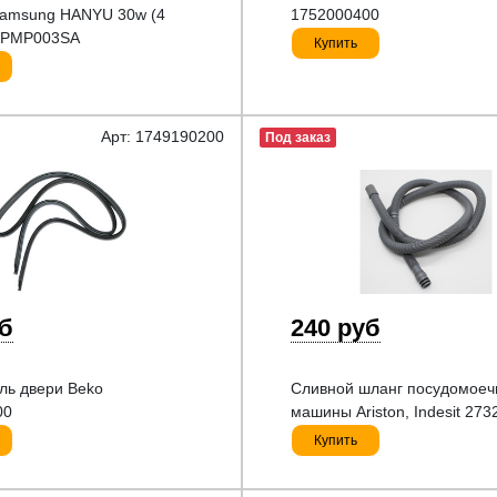
amsung HANYU 30w (4
1752000400
, PMP003SA
Купить
Арт: 1749190200
Под заказ
уб
240 руб
ль двери Beko
Сливной шланг посудомоеч
00
машины Ariston, Indesit 273
Купить