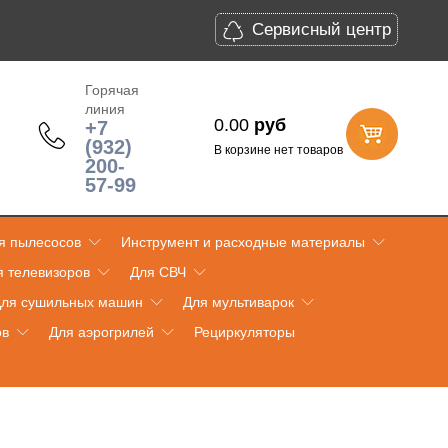
Сервисный центр
Горячая
линия
0.00
руб
+7
(932)
В корзине нет товаров
200-
57-99
я пылесосов
Инструмент и расходные материалы
я телевизоров
Для СВЧ
ля сушильных машин
Для мультиварок
ов
Для аэрогрилей
Рециркуляторы