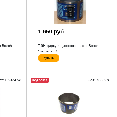
1 650 руб
с Bosch
ТЭН циркуляционного насос Bosch
Siemens. D
Купить
рт: RK024746
Арт: 755078
Под заказ