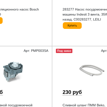
ляционного насос Bosch
283277 Насос посудомоечн
D
машины Indesit 3 винта, 3
назад, C00283277, LEILI
Купить
Арт: PMP003SA
Арт
Под заказ
уб
230 руб
вной посудомоечной
Сливной шланг ПММ Beko,