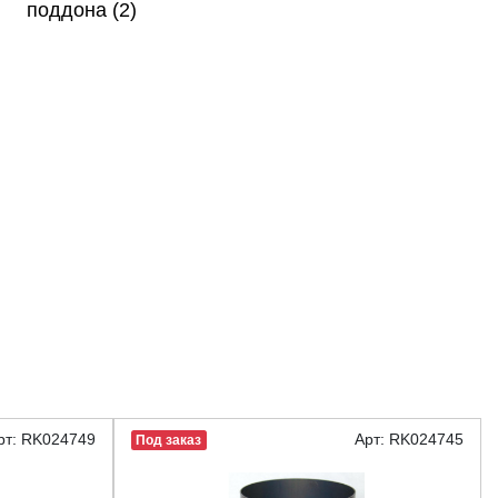
поддона (2)
рт: RK024749
Арт: RK024745
Под заказ