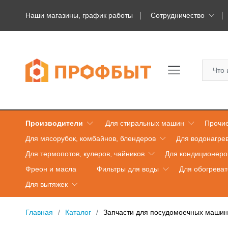
Наши магазины, график работы
Сотрудничество
Производители
Для стиральных машин
Прочие
Для мясорубок, комбайнов, блендеров
Для водонагре
Для термопотов, кулеров, чайников
Для кондиционеро
Фреон и масла
Фильтры для воды
Для обогрева
Для вытяжек
Главная
Каталог
Запчасти для посудомоечных машин