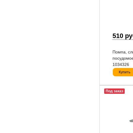
510 р
Помпа, сл
посудомо
1034326
Купить
Под заказ