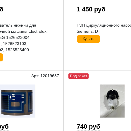
уб
1 450 руб
ватель нижний для
ТЭН циркуляционного насо
чной машины Electrolux,
Siemens. D
AEG 1526523004,
Купить
, 1526523103,
2, 1526523400
Арт: 12019637
Под заказ
руб
740 руб