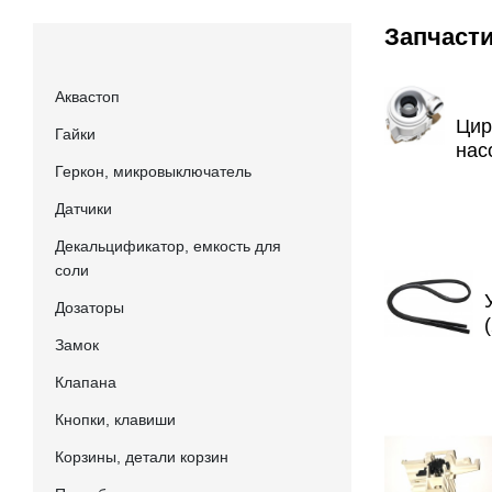
Запчаст
Аквастоп
Цир
Гайки
нас
Геркон, микровыключатель
Датчики
Декальцификатор, емкость для
соли
Дозаторы
Замок
Клапана
Кнопки, клавиши
Корзины, детали корзин