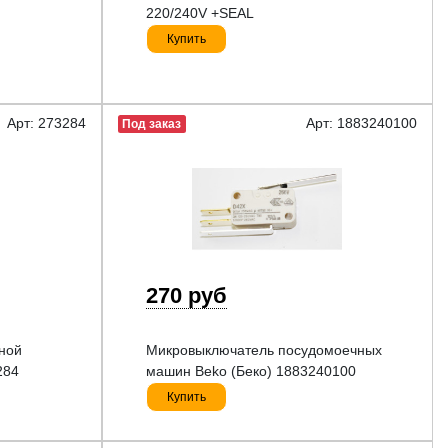
220/240V +SEAL
Купить
Арт: 273284
Арт: 1883240100
Под заказ
270 руб
ной
Микровыключатель посудомоечных
284
машин Beko (Беко) 1883240100
Купить