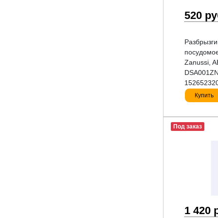
520 р
Разбрызги
посудомое
Zanussi, 
DSA001ZN
152652320
Купить
Под заказ
1 420 