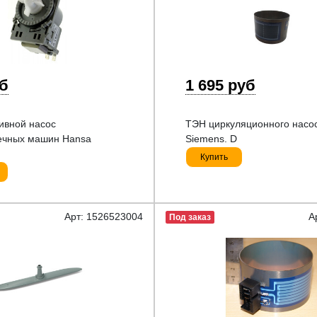
уб
1 695 руб
ивной насос
ТЭН циркуляционного насо
ечных машин Hansa
Siemens. D
Купить
Арт: 1526523004
А
Под заказ