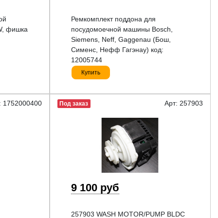
ой
Ремкомплект поддона для
5W, фишка
посудомоечной машины Bosch,
Siemens, Neff, Gaggenau (Бош,
Сименс, Нефф Гагэнау) код:
12005744
Купить
: 1752000400
Арт: 257903
Под заказ
9 100 руб
257903 WASH MOTOR/PUMP BLDC