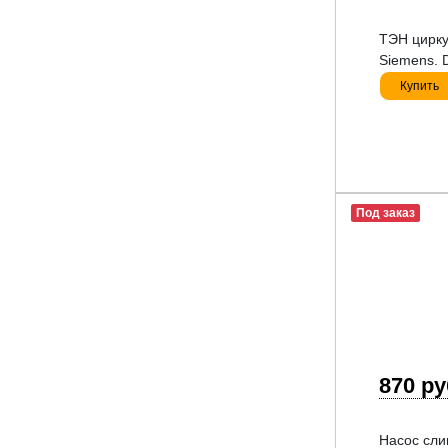
ТЭН цирку
Siemens. 
Купить
Под заказ
870 р
Насос сли