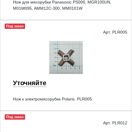
Нож для мясорубки Panasonic PS006, MGR100UN,
M01M095, AMM12C-300, MM0101W
Под заказ
Арт: PLR005
Уточняйте
Нож к электромясорубке Polaris. PLR005
Под заказ
Арт: PLR012