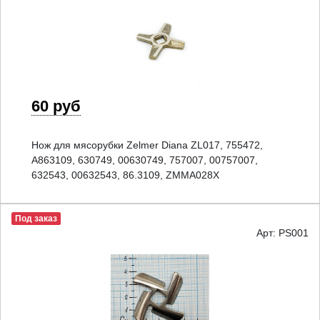
60 руб
Нож для мясорубки Zelmer Diana ZL017, 755472,
A863109, 630749, 00630749, 757007, 00757007,
632543, 00632543, 86.3109, ZMMA028X
Под заказ
Арт: PS001