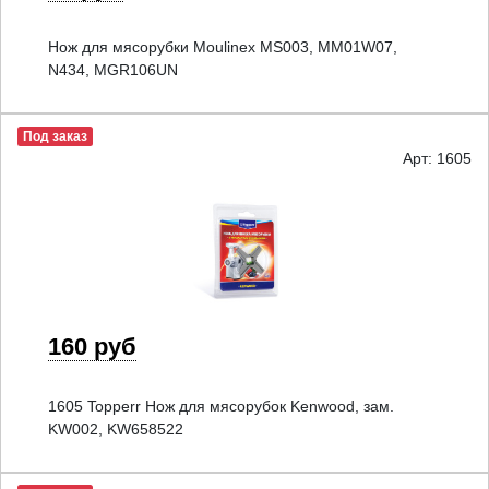
Нож для мясорубки Moulinex MS003, MM01W07,
N434, MGR106UN
Под заказ
Арт: 1605
160 руб
1605 Topperr Нож для мясорубок Kenwood, зам.
KW002, KW658522