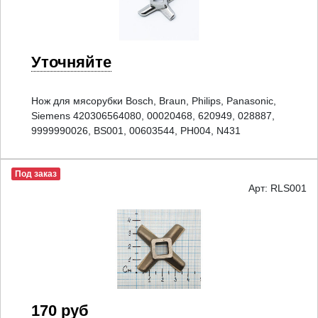
Уточняйте
Нож для мясорубки Bosch, Braun, Philips, Panasonic,
Siemens 420306564080, 00020468, 620949, 028887,
9999990026, BS001, 00603544, PH004, N431
Под заказ
Арт: RLS001
170 руб