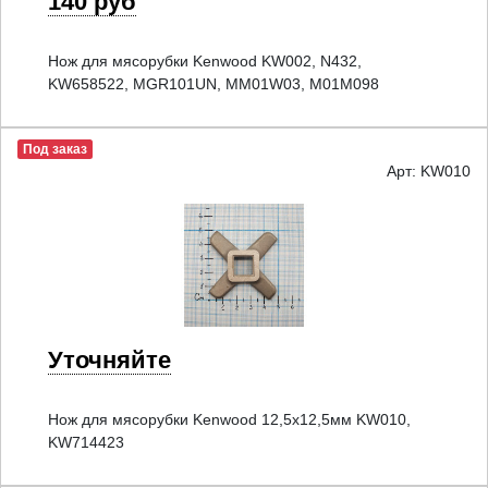
140 руб
Нож для мясорубки Kenwood KW002, N432,
KW658522, MGR101UN, MM01W03, M01M098
Под заказ
Арт: KW010
Уточняйте
Нож для мясорубки Kenwood 12,5x12,5мм KW010,
KW714423