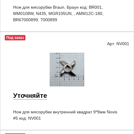
Нож для мясорубки Braun, Браун код: BR001,
MM0108W, N435, MGR105UN, , AMM12C-180,
BR67000899, 7000899
Под заказ
Арт: NV001
Уточняйте
Нож для мясорубки внутренний квадрат 9*9мм Novis
#5 код: NV001