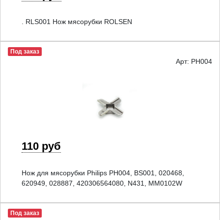
. RLS001 Нож мясорубки ROLSEN
Под заказ
Арт: PH004
110 руб
Нож для мясорубки Philips PH004, BS001, 020468,
620949, 028887, 420306564080, N431, MM0102W
Под заказ