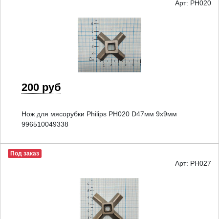
Арт: PH020
200 руб
Нож для мясорубки Philips PH020 D47мм 9x9мм
996510049338
Под заказ
Арт: PH027