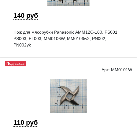
140 руб
Нож для мясорубки Panasonic AMM12C-180, PS001,
PS003, EL003, MM0106W, MM0106w2, PN002,
PN002yk
Под заказ
Арт: MM0101W
110 руб