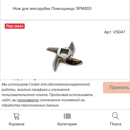
Нож для мясорубки Помощница SPM003
Под заказ
Арт: VS047
150 руб
Мы используем Cookie для обеспечения корректной
Принять
работы, анализа трафика и улучшения
пользовательского опыта.
Продолжая использовать
Нож для мясорубки Vitek, Scarlett, Kitfort 12x12мм
сайт, вы
принимаете
соглашение положений на
60мм VS047
обработку персональных данных.
Под заказ
Корзина
Категории
Поиск
Арт: 00629851