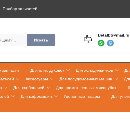
Подбор запчастей
Detalbt@mail.ru
Искать
 запчасти
Для плит, духовок
Для холодильников
Дл
вателей
Аксессуары
Для посудомоечных машин
Дл
в
Для хлебопечей
Для промышленных мясорубок
Д
телей
Для кофемашин
Уцененные товары
Для утюг