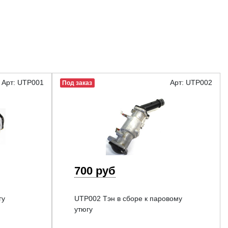
Арт: UTP001
Арт: UTP002
Под заказ
700 руб
гу
UTP002 Тэн в сборе к паровому
утюгу