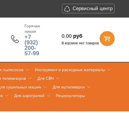
Сервисный центр
Горячая
линия
0.00
руб
+7
(932)
В корзине нет товаров
200-
57-99
я пылесосов
Инструмент и расходные материалы
я телевизоров
Для СВЧ
ля сушильных машин
Для мультиварок
ов
Для аэрогрилей
Рециркуляторы