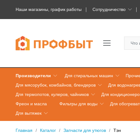
Наши магазины, график работы
Сотрудничество
Производители
Для стиральных машин
Прочие
Для мясорубок, комбайнов, блендеров
Для водонагре
Для термопотов, кулеров, чайников
Для кондиционеро
Фреон и масла
Фильтры для воды
Для обогрева
Для вытяжек
Главная
Каталог
Запчасти для утюгов
Тэн