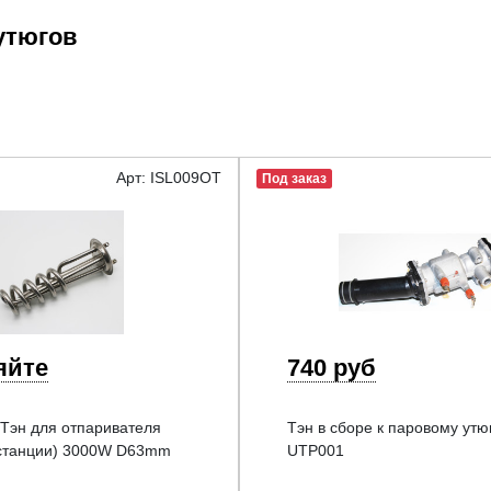
утюгов
Арт: ISL009OT
Под заказ
яйте
740 руб
Тэн для отпаривателя
Тэн в сборе к паровому утю
 станции) 3000W D63mm
UTP001