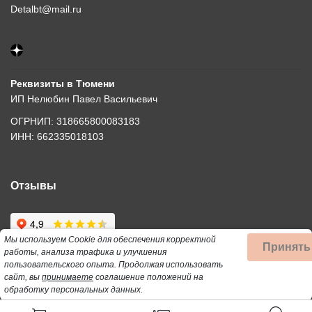
Detalbt@mail.ru
Реквизиты в Тюмени
ИП Нелюбин Павел Васильевич
ОГРНИП: 318665800083183
ИНН: 662335018103
Отзывы
Мы используем Cookie для обеспечения корректной
Принять
работы, анализа трафика и улучшения
пользовательского опыта.
Продолжая использовать
сайт, вы
принимаете
соглашение положений на
Информация
Бренды
обработку персональных данных.