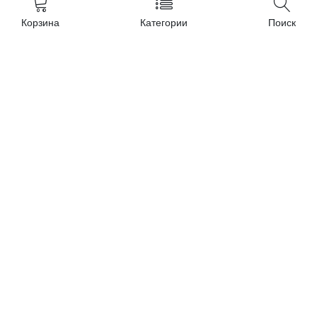
Поиск
3303
Корзина
Категории
Поиск
Политика
ACC
Карта сайта
AEG
Контакты
AFK
AIRMATE
ALFATEC
Все (565) »
Категории
Товарные предложения
Статьи
Производители
Личный кабинет
Каталог