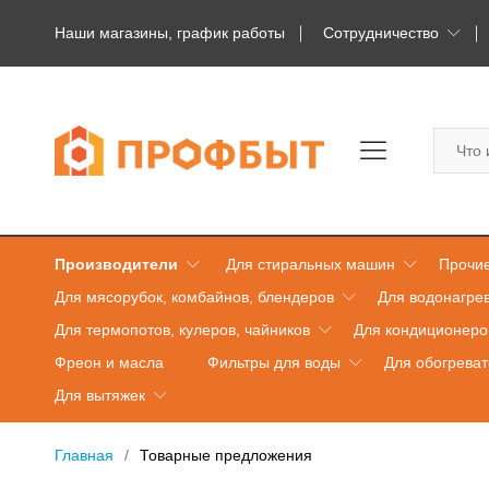
Наши магазины, график работы
Сотрудничество
Производители
Для стиральных машин
Прочие
Для мясорубок, комбайнов, блендеров
Для водонагре
Для термопотов, кулеров, чайников
Для кондиционеро
Фреон и масла
Фильтры для воды
Для обогрева
Для вытяжек
Главная
Товарные предложения