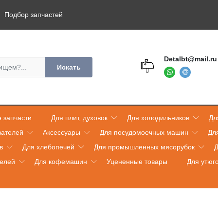
Подбор запчастей
Detalbt@mail.ru
Искать
 запчасти
Для плит, духовок
Для холодильников
Дл
вателей
Аксессуары
Для посудомоечных машин
Дл
в
Для хлебопечей
Для промышленных мясорубок
Д
телей
Для кофемашин
Уцененные товары
Для утюг