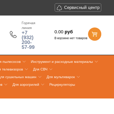
Сервисный центр
Горячая
линия
0.00
руб
+7
(932)
В корзине нет товаров
200-
57-99
я пылесосов
Инструмент и расходные материалы
я телевизоров
Для СВЧ
ля сушильных машин
Для мультиварок
ов
Для аэрогрилей
Рециркуляторы