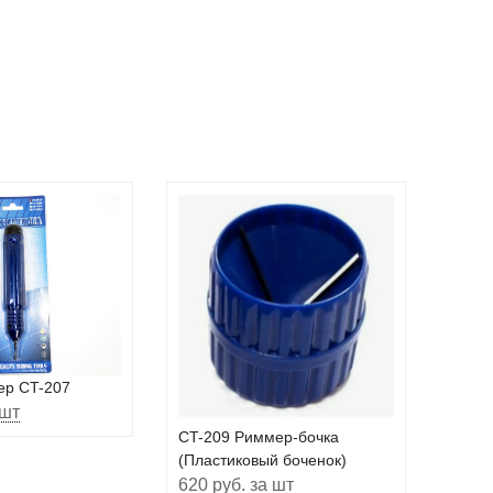
ер CT-207
 шт
CT-209 Риммер-бочка
(Пластиковый боченок)
620 руб. за шт