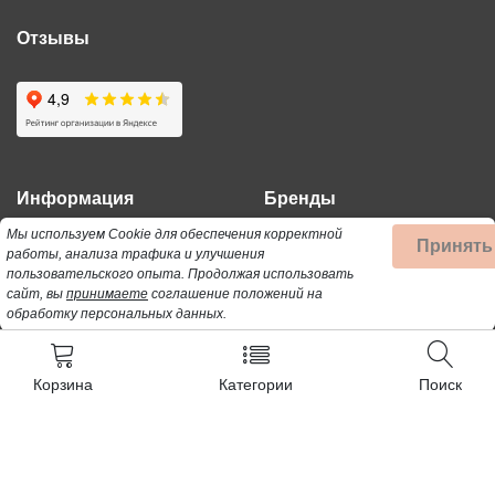
Отзывы
Информация
Бренды
Мы используем Cookie для обеспечения корректной
Принять
работы, анализа трафика и улучшения
Поиск
3303
пользовательского опыта.
Продолжая использовать
Политика
ACC
сайт, вы
принимаете
соглашение положений на
обработку персональных данных.
Карта сайта
AEG
Контакты
AFK
Корзина
Категории
Поиск
AIRMATE
ALFATEC
Все (565) »