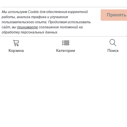
Мы используем Cookie для обеспечения корректной
Принять
работы, анализа трафика и улучшения
пользовательского опыта.
Продолжая использовать
сайт, вы
принимаете
соглашение положений на
обработку персональных данных.
Корзина
Категории
Поиск
Контакты
+7 (932) 200-57-99
Почта для заявок:
Detalbt@mail.ru