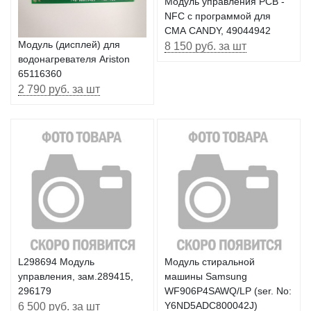
Модуль управления PCB -
NFC с программой для
СМА CANDY, 49044942
Модуль (дисплей) для
8 150 руб. за шт
водонагревателя Ariston
65116360
2 790 руб. за шт
L298694 Модуль
Модуль стиральной
управления, зам.289415,
машины Samsung
296179
WF906P4SAWQ/LP (ser. No:
6 500 руб. за шт
Y6ND5ADC800042J)