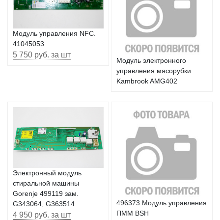
Модуль управления NFC.
41045053
5 750 руб. за шт
Модуль электронного
управления мясорубки
Kambrook AMG402
Электронный модуль
стиральной машины
Gorenje 499119 зам.
496373 Модуль управления
G343064, G363514
ПММ BSH
4 950 руб. за шт