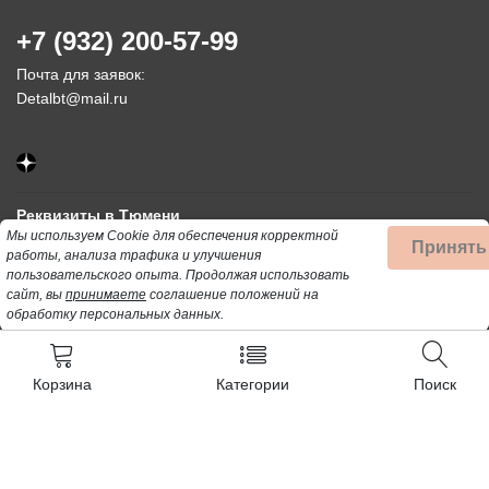
+7 (932) 200-57-99
Почта для заявок:
Detalbt@mail.ru
Реквизиты в Тюмени
Мы используем Cookie для обеспечения корректной
ИП Нелюбин Павел Васильевич
Принять
работы, анализа трафика и улучшения
ОГРНИП: 318665800083183
пользовательского опыта.
Продолжая использовать
сайт, вы
принимаете
соглашение положений на
ИНН: 662335018103
обработку персональных данных.
Отзывы
Корзина
Категории
Поиск