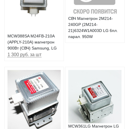
СВЧ Магнетрон 2M214-
240GP (2М214-
21)6324W1A003D LG 6пл.
MCW388SA M24FB-210A
парал. 950W
(APPLY-210A) магнетрон
900Вт (СВЧ) Samsung, LG
1 300 руб. за шт
MCW361LG Магнетрон LG