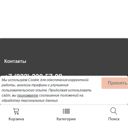
Контакты
+7 (932) 200-57-99
Мы используем Cookie для обеспечения корректной
Принять
Почта для заявок:
работы, анализа трафика и улучшения
пользовательского опыта.
Продолжая использовать
Detalbt@mail.ru
сайт, вы
принимаете
соглашение положений на
обработку персональных данных.
Корзина
Категории
Поиск
Реквизиты в Тюмени