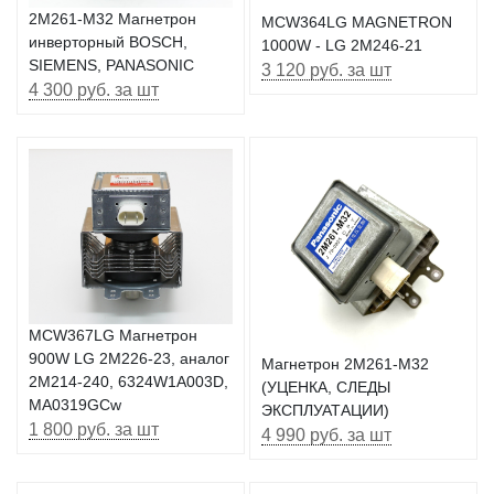
2M261-M32 Магнетрон
MCW364LG MAGNETRON
инверторный BOSCH,
1000W - LG 2M246-21
SIEMENS, PANASONIC
3 120 руб. за шт
4 300 руб. за шт
MCW367LG Магнетрон
900W LG 2M226-23, аналог
Магнетрон 2M261-M32
2M214-240, 6324W1A003D,
(УЦЕНКА, СЛЕДЫ
MA0319GCw
ЭКСПЛУАТАЦИИ)
1 800 руб. за шт
4 990 руб. за шт