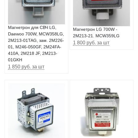
Магнетрон для СВЧ LG,
Магнетрон LG 700W -
Daewoo 700W, MCW358LG,
2M213-21. MCW359LG
2M213-01TAG, зам. 2M226-
1 800 руб. за шт
01, M246-050GF, 2M24FA-
410A, 2M218 JF, 2M213-
01GKH
1 850 руб. за шт