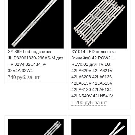
XY-869 Led подсветка
XY-014 LED подсветка
JL.D32061330-296AS-M для
(линейка) 42 ROW2.1
TV 32V4 32C4,PTV-
REV0.01 для TV LG:
32V4A,32W4
42LA620V 42LA621V
740 руб. за шт
42LA6208 42LA6136
42LA613V 42LA615V
42LA6130 42LA6134
42LN540V 42LN541V
1 200 руб. за шт