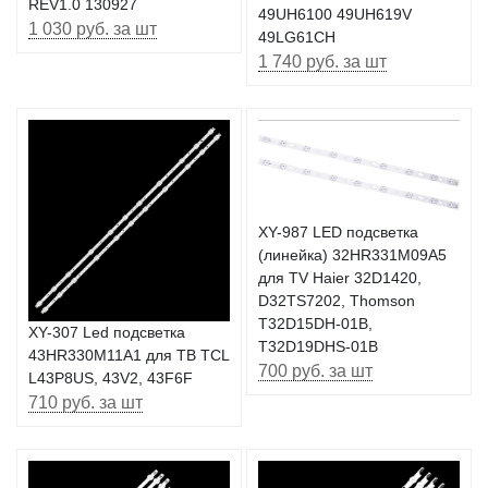
REV1.0 130927
49UH6100 49UH619V
1 030 руб. за шт
49LG61CH
1 740 руб. за шт
XY-987 LED подсветка
(линейка) 32HR331M09A5
для TV Haier 32D1420,
D32TS7202, Thomson
T32D15DH-01B,
XY-307 Led подсветка
Т32D19DHS-01B
43HR330M11A1 для ТВ TCL
700 руб. за шт
L43P8US, 43V2, 43F6F
710 руб. за шт