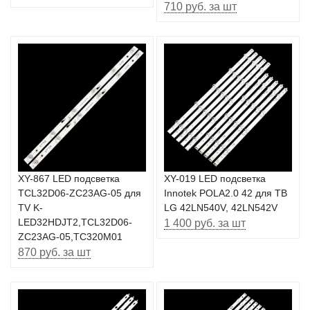
710 руб. за шт
XY-867 LED подсветка
XY-019 LЕD подсветка
TCL32D06-ZC23AG-05 для
Innоtek РОLА2.0 42 для ТВ
TV K-
LG 42LN540V, 42LN542V
LED32HDJT2,TCL32D06-
1 400 руб. за шт
ZC23AG-05,TC320M01
870 руб. за шт