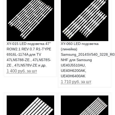
XY-015 LED подсветка 47''
XY-060 LED подсветка
ROW2.1 REV 0.7 R1-TYPE
(линейка)
6916L-1174A для TV
Samsung_2014SVS40_3228_R0
47LN5788-ZE , 47LN578S-
NHF для Samsung
ZE , 47LN578V-ZE и др.
UE40J5510AU,
1 400 руб. за шт
UE40H6200AK,
UE40H6400AK
1 710 руб. за шт