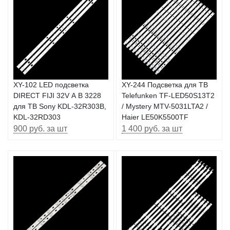
XY-102 LЕD подсветка
XY-244 Подсветка для ТВ
DIRЕСТ FIJI 32V А В 3228
Telefunken TF-LED50S13T2
для ТВ Sony KDL-32R303B,
/ Mystery MTV-5031LTA2 /
KDL-32RD303
Haier LE50K5500TF
900 руб. за шт
1 400 руб. за шт