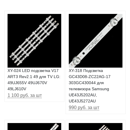
XY-024 LED подсветка V17
XY-318 Подсветка
ART3 Rev2.1 49 для TV LG:
GC43D08-ZC22AG-17
49UJ655V 49UJ670V
303GC430044 для
49LJ610V
телевизора Samsung
1 100 руб. за шт
UE43J5202AU,
UE43J5272AU
990 руб. за шт