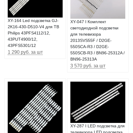
XY-164 Led подсветка GJ-
XY-047 I Комплект
2K16-430-D510-V4 для ТВ
светодиодной подсветки
Philips 43PFS4112/12,
для телевизора
43PUT4900/12,
2013SVS55F / D2GE-
43PFS5301/12
550SCA-R3 / D2GE-
1 290 руб. за шт
550SCB-R3 / BN96-25312A /
BN96-25313A
3 570 руб. за шт
XY-287 I LED подсветка для
телевизора LED подсветка