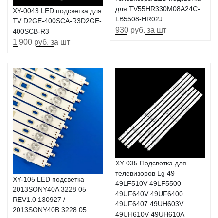
для TV55HR330M08A24C-
XY-0043 LED подсветка для
LB5508-HR02J
TV D2GE-400SCA-R3D2GE-
930 руб. за шт
400SCB-R3
1 900 руб. за шт
XY-035 Подсветка для
телевизоров Lg 49
XY-105 LЕD подсветка
49LF510V 49LF5500
2013SONY40A 3228 05
49UF640V 49UF6400
REV1.0 130927 /
49UF6407 49UH603V
2013SONY40B 3228 05
49UH610V 49UH610A