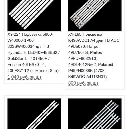
XY-224 Подсветка 5800-
XY-165 Подсветка
W40000-1P00
K490WDC1 A4 для ТВ AOC
303SW400034 для ТВ
49U5070, Harper
Hyundai H-LED40F456BS2 /
49U750TS, Philips
GoldStar LT-40T450F /
49PUF6032/T3,
Erisson 40LES70T2 ,
49DL4012N/62, Polaroid
40LES71T2 (комплект 8шт)
P49FN0038K (4708-
1 040 руб. за шт
K49WDC-A4113N01)
890 руб. за шт