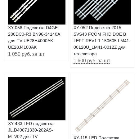
XY-058 Подсветка D4GE-
XY-052 Подсветка 2015
280DC0-R3 BN96-34140A
SVS43 FCOM FHD DOE B
для TV UE28H4000AK
LEFT REV1.1 150605 LM41-
UE28J4100AK
00120U_LM41-0012Z для
1 050 руб. за шт
телевизора
1 600 руб. за шт
XY-433 LED подсветка
JL.D40071330-202AS-
M_V02 для TV
XY-115 LED Подсветка