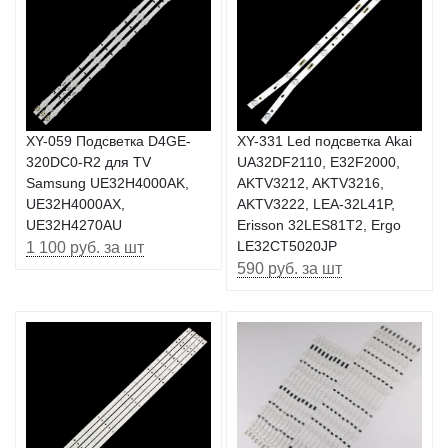
XY-059 Подсветка D4GE-
XY-331 Led подсветка Akai
320DC0-R2 для TV
UA32DF2110, E32F2000,
Samsung UE32H4000AK,
AKTV3212, AKTV3216,
UE32H4000AX,
AKTV3222, LEA-32L41P,
UE32H4270AU
Erisson 32LES81T2, Ergo
1 100 руб. за шт
LE32CT5020JP
590 руб. за шт