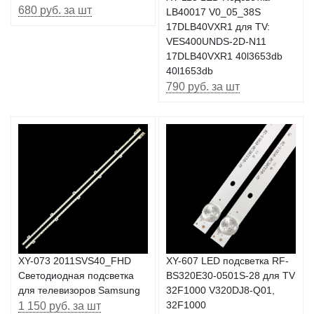
680 руб. за шт
LB40017 V0_05_38S
17DLB40VXR1 для TV:
VES400UNDS-2D-N11
17DLB40VXR1 40l3653db
40l1653db
790 руб. за шт
XY-073 2011SVS40_FHD
XY-607 LED подсветка RF-
Светодиодная подсветка
BS320E30-0501S-28 для TV
для телевизоров Samsung
32F1000 V320DJ8-Q01,
1 150 руб. за шт
32F1000