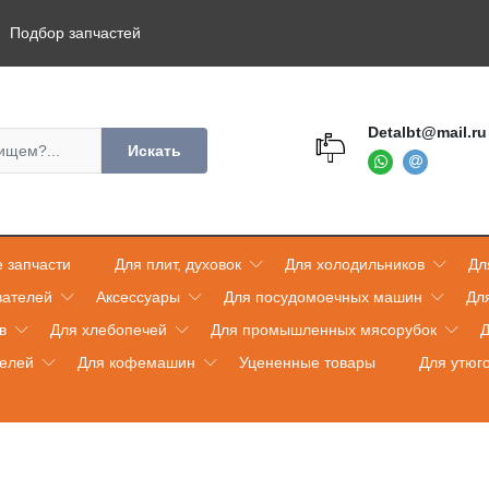
Подбор запчастей
Detalbt@mail.ru
Искать
 запчасти
Для плит, духовок
Для холодильников
Дл
вателей
Аксессуары
Для посудомоечных машин
Дл
в
Для хлебопечей
Для промышленных мясорубок
Д
телей
Для кофемашин
Уцененные товары
Для утюг