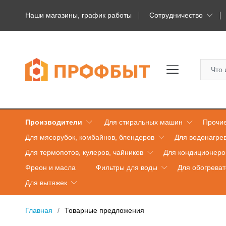
Наши магазины, график работы
Сотрудничество
Производители
Для стиральных машин
Прочие
Для мясорубок, комбайнов, блендеров
Для водонагре
Для термопотов, кулеров, чайников
Для кондиционеро
Фреон и масла
Фильтры для воды
Для обогрева
Для вытяжек
Главная
Товарные предложения