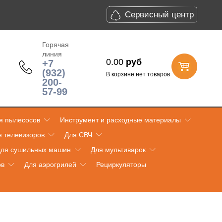
Сервисный центр
Горячая
линия
0.00
руб
+7
(932)
В корзине нет товаров
200-
57-99
я пылесосов
Инструмент и расходные материалы
я телевизоров
Для СВЧ
ля сушильных машин
Для мультиварок
ов
Для аэрогрилей
Рециркуляторы