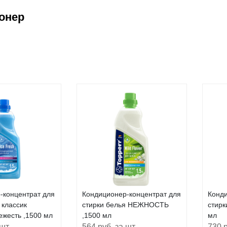
онер
-концентрат для
Кондиционер-концентрат для
Конди
 классик
стирки белья НЕЖНОСТЬ
стирк
ежесть ,1500 мл
,1500 мл
мл
 шт
564 руб. за шт
730 р