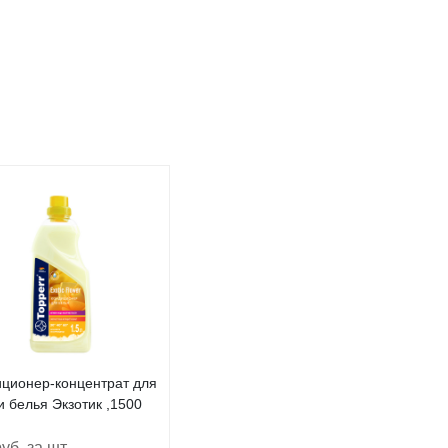
ционер-концентрат для
и белья Экзотик ,1500
уб. за шт