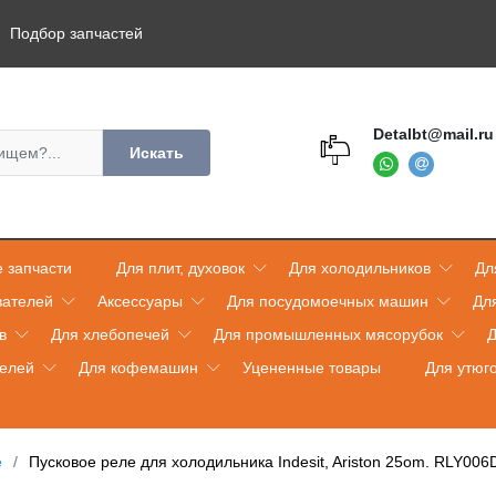
Подбор запчастей
Detalbt@mail.ru
Искать
 запчасти
Для плит, духовок
Для холодильников
Дл
вателей
Аксессуары
Для посудомоечных машин
Дл
в
Для хлебопечей
Для промышленных мясорубок
Д
телей
Для кофемашин
Уцененные товары
Для утюг
е
Пусковое реле для холодильника Indesit, Ariston 25om. RLY006