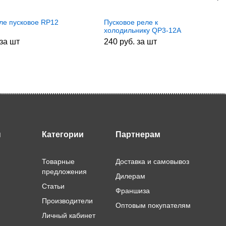
ле пусковое RP12
Пусковое реле к
холодильнику QP3-12A
HL163
 за шт
240 руб. за шт
ы
Категории
Партнерам
Товарные
Доставка и самовывоз
предложения
Дилерам
Статьи
Франшиза
Производители
Оптовым покупателям
Личный кабинет