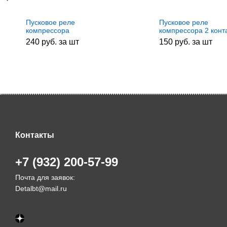
Пусковое реле
Пусковое реле
компрессора
компрессора 2 конта
холодильника 117U6005
HL117
240 руб. за шт
150 руб. за шт
ASPERA. HL031
Контакты
+7 (932) 200-57-99
Почта для заявок:
Detalbt@mail.ru