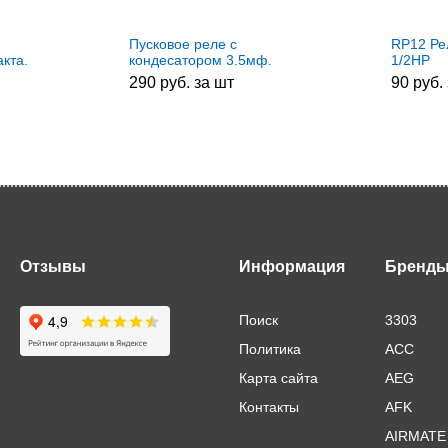
Пусковое реле с
RP12 Ре
кта.
кондесатором 3.5мф.
1/2HP
HL147
290 руб. за шт
90 руб.
Отзывы
Информация
Бренд
Поиск
3303
Политика
ACC
Карта сайта
AEG
Контакты
AFK
AIRMATE