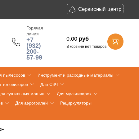
Сервисный центр
Горячая
линия
0.00
руб
+7
(932)
В корзине нет товаров
200-
57-99
я пылесосов
Инструмент и расходные материалы
я телевизоров
Для СВЧ
ля сушильных машин
Для мультиварок
ов
Для аэрогрилей
Рециркуляторы
DF