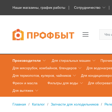
Наши магазины, график работы
Сотрудничество
Производители
Для стиральных машин
Прочие
Для мясорубок, комбайнов, блендеров
Для водонагре
Для термопотов, кулеров, чайников
Для кондиционеро
Фреон и масла
Фильтры для воды
Для обогрева
Для вытяжек
Главная
Каталог
Запчасти для холодильников
Рел